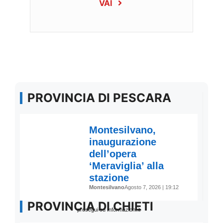
VAI
PROVINCIA DI PESCARA
PROVINCIA DI CHIETI
prosegui su Informazioni.it