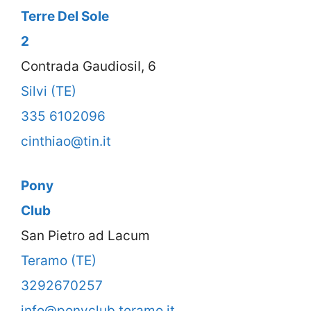
Terre Del Sole
2
Contrada GaudiosiI, 6
Silvi (TE)
335 6102096
cinthiao@tin.it
Pony
Club
San Pietro ad Lacum
Teramo (TE)
3292670257
info@ponyclub.teramo.it