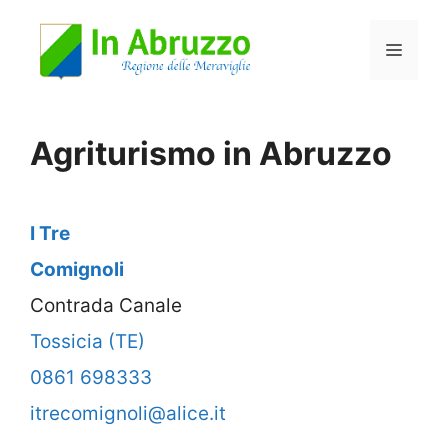
Vai
Menu
al
contenuto
Agriturismo in Abruzzo
I Tre
Comignoli
Contrada Canale
Tossicia (TE)
0861 698333
itrecomignoli@alice.it