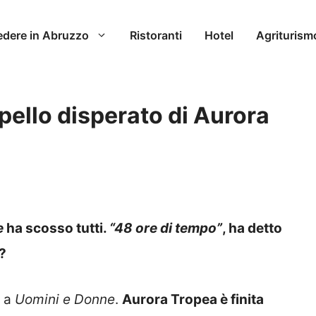
edere in Abruzzo
Ristoranti
Hotel
Agriturism
ppello disperato di Aurora
e
ha scosso tutti.
“48 ore di tempo”
, ha detto
?
i a
Uomini e Donne
.
Aurora Tropea è finita