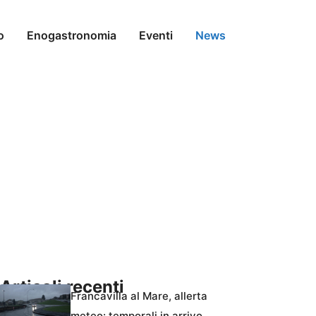
o
Enogastronomia
Eventi
News
Articoli recenti
Francavilla al Mare, allerta
meteo: temporali in arrivo