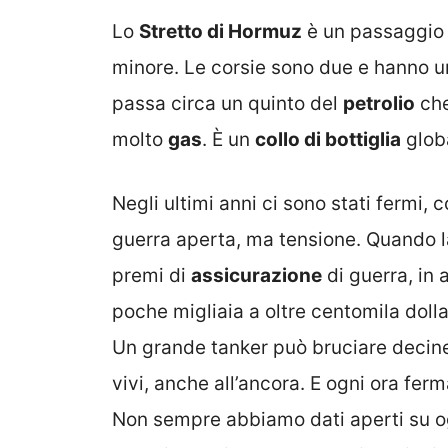
Lo
Stretto di Hormuz
è un passaggio s
minore. Le corsie sono due e hanno u
passa circa un quinto del
petrolio
che
molto
gas
. È un
collo di bottiglia
globa
Negli ultimi anni ci sono stati fermi, c
guerra aperta, ma tensione. Quando la
premi di
assicurazione
di guerra, in 
poche migliaia a oltre centomila dolla
Un grande tanker può bruciare decine d
vivi, anche all’ancora. E ogni ora ferma
Non sempre abbiamo dati aperti su ogn