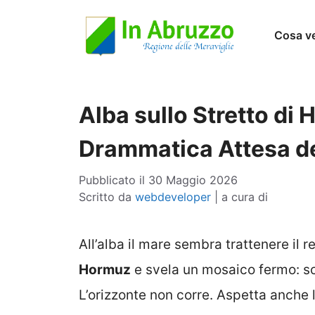
Vai
Cosa v
al
contenuto
Alba sullo Stretto di 
Drammatica Attesa de
Pubblicato il
30 Maggio 2026
Scritto da
webdeveloper
|
a cura di
All’alba il mare sembra trattenere il r
Hormuz
e svela un mosaico fermo: sca
L’orizzonte non corre. Aspetta anche l