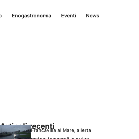
o
Enogastronomia
Eventi
News
Articoli recenti
Francavilla al Mare, allerta
meteo: temporali in arrivo