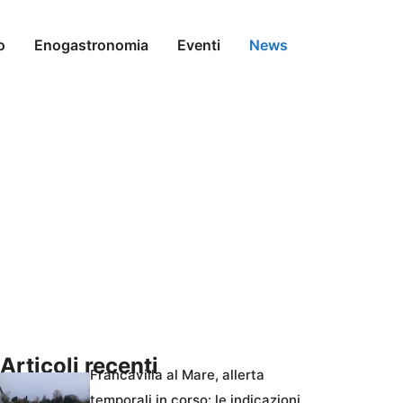
o
Enogastronomia
Eventi
News
Articoli recenti
Francavilla al Mare, allerta
temporali in corso: le indicazioni