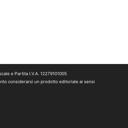
cale e Partita I.V.A. 12279101005
nto considerarsi un prodotto editoriale ai sensi