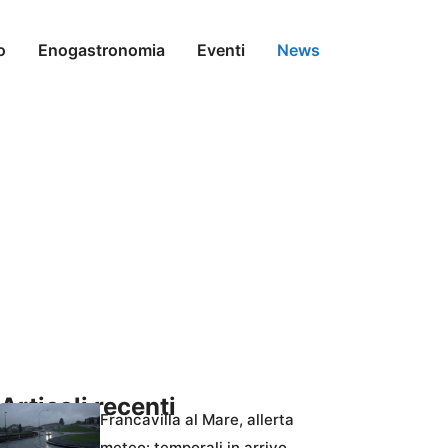
o
Enogastronomia
Eventi
News
Articoli recenti
Francavilla al Mare, allerta
meteo: temporali in arrivo