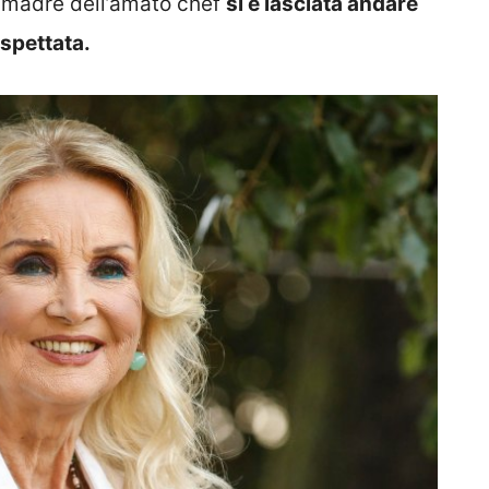
a madre dell’amato chef
si è lasciata andare
spettata.