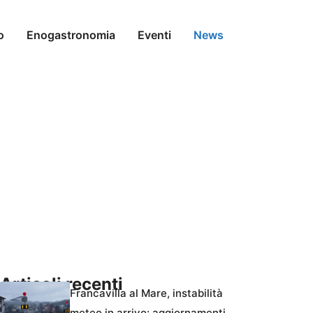
o
Enogastronomia
Eventi
News
Articoli recenti
Francavilla al Mare, instabilità
meteo in arrivo: aggiornamenti