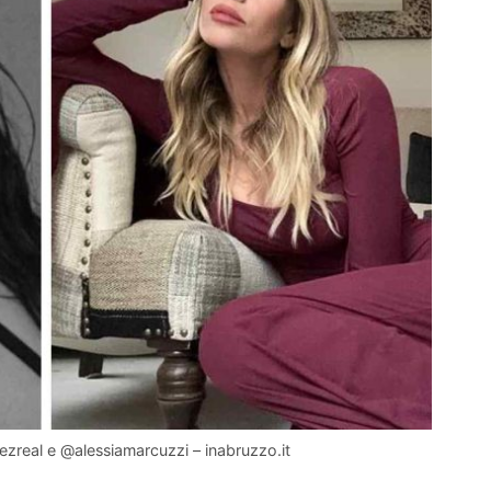
ezreal e @alessiamarcuzzi – inabruzzo.it