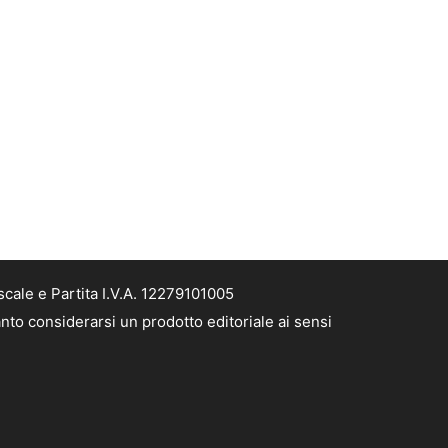
cale e Partita I.V.A. 12279101005
nto considerarsi un prodotto editoriale ai sensi