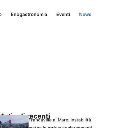
o
Enogastronomia
Eventi
News
Articoli recenti
Francavilla al Mare, instabilità
meteo in arrivo: aggiornamenti