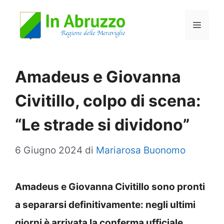
Vai
Menu
al
contenuto
Amadeus e Giovanna
Civitillo, colpo di scena:
“Le strade si dividono”
6 Giugno 2024
di
Mariarosa Buonomo
Amadeus e Giovanna Civitillo sono pronti
a separarsi definitivamente: negli ultimi
giorni è arrivata la conferma ufficiale.