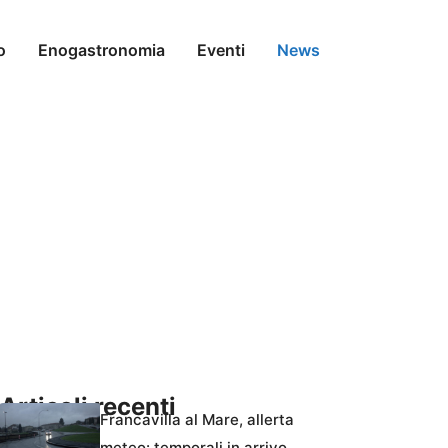
o
Enogastronomia
Eventi
News
Articoli recenti
Francavilla al Mare, allerta
meteo: temporali in arrivo