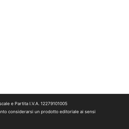
cale e Partita I.V.A. 12279101005
nto considerarsi un prodotto editoriale ai sensi