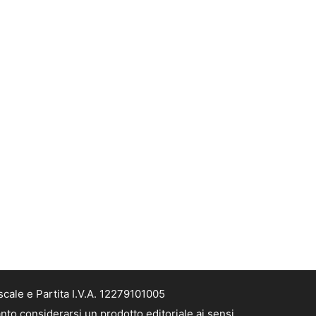
cale e Partita I.V.A. 12279101005
nto considerarsi un prodotto editoriale ai sensi