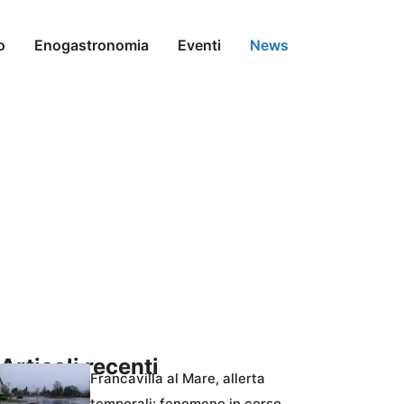
o
Enogastronomia
Eventi
News
Articoli recenti
Francavilla al Mare, allerta
temporali: fenomeno in corso