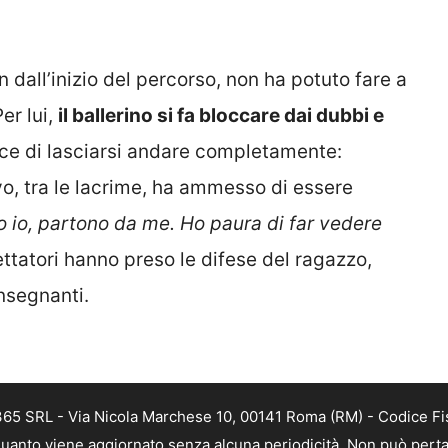
 dall’inizio del percorso, non ha potuto fare a
er lui,
il ballerino si fa bloccare dai dubbi e
sce di lasciarsi andare completamente:
ievo, tra le lacrime, ha ammesso di essere
o io, partono da me. Ho paura di far vedere
ettatori hanno preso le difese del ragazzo,
insegnanti.
 365 SRL - Via Nicola Marchese 10, 00141 Roma (RM) - Codice Fis
n quanto viene aggiornato senza alcuna periodicità. Non può perta