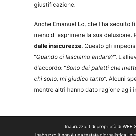
giustificazione.
Anche Emanuel Lo, che l’ha seguito fin
meno di esprimere la sua delusione. P
dalle insicurezze
. Questo gli impedi
“
Quando ci lasciamo andare?
“. L’all
d’accordo: “
Sono dei paletti che mett
chi sono, mi giudico tanto
“. Alcuni sp
mentre altri hanno dato ragione agli 
Inabruzzo.it di proprietà di WEB
Inabruzzo.it non è una testata giornalistica, i