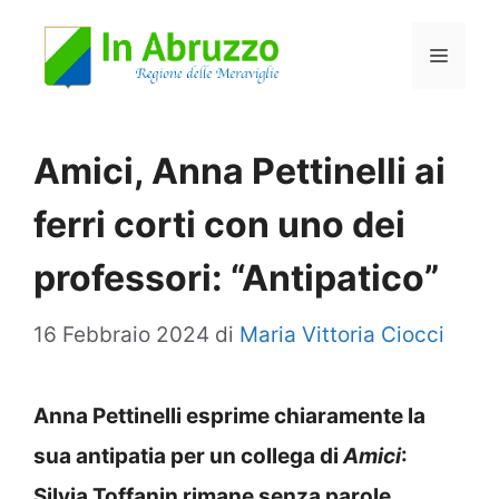
Vai
Menu
al
contenuto
Amici, Anna Pettinelli ai
ferri corti con uno dei
professori: “Antipatico”
16 Febbraio 2024
di
Maria Vittoria Ciocci
Anna Pettinelli esprime chiaramente la
sua antipatia per un collega di
Amici
:
Silvia Toffanin rimane senza parole.