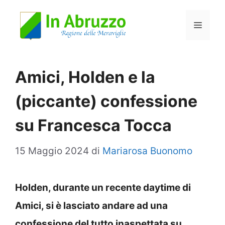
Vai
Menu
al
contenuto
Amici, Holden e la
(piccante) confessione
su Francesca Tocca
15 Maggio 2024
di
Mariarosa Buonomo
Holden, durante un recente daytime di
Amici, si è lasciato andare ad una
confessione del tutto inaspettata su