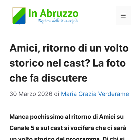
Vai
Menu
al
contenuto
Amici, ritorno di un volto
storico nel cast? La foto
che fa discutere
30 Marzo 2026
di
Maria Grazia Verderame
Manca pochissimo al ritorno di Amici su
Canale 5 e sul cast si vocifera che ci sarà
un volto storico del programma. Di chi si