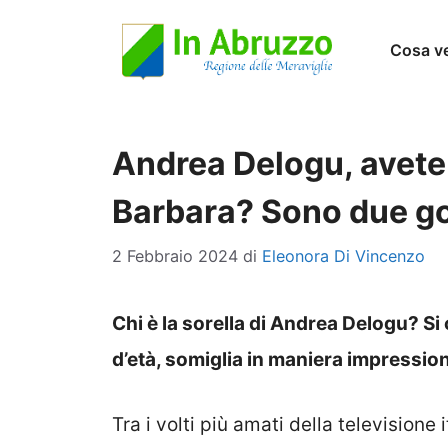
Vai
Cosa v
al
contenuto
Andrea Delogu, avete 
Barbara? Sono due g
2 Febbraio 2024
di
Eleonora Di Vincenzo
Chi è la sorella di Andrea Delogu? S
d’età, somiglia in maniera impression
Tra i volti più amati della television