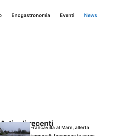
o
Enogastronomia
Eventi
News
Articoli recenti
Francavilla al Mare, allerta
temporali: fenomeno in corso