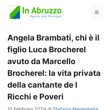
Vai
Menu
al
contenuto
Angela Brambati, chi è il
figlio Luca Brocherel
avuto da Marcello
Brocherel: la vita privata
della cantante de I
Ricchi e Poveri
10 Febbraio 2024
di
Stefania Meneghella