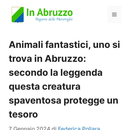
Vai
Menu
al
contenuto
Animali fantastici, uno si
trova in Abruzzo:
secondo la leggenda
questa creatura
spaventosa protegge un
tesoro
7 Gennaio 2024
di
Federica Pollara