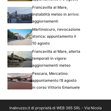
Francavilla al Mare,
instabilità meteo in arrivo:
aggiornamenti
Martinsicuro, rievocazione
storica: appuntamento il
10 agosto
Francavilla al Mare, allerta
temporali in vigore:
aggiornamenti meteo
Pescara, Mercatino:
appuntamento l’8 agosto
in corso Vittorio Emanuele
Inabruzzo.it di proprietà di WEB 365 SRL - Via Nicola