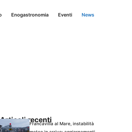
o
Enogastronomia
Eventi
News
Articoli recenti
Francavilla al Mare, instabilità
meteo in arrivo: aggiornamenti