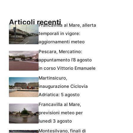
Articoli recenti
Francavilla al Mare, allerta
temporali in vigore:
aggiornamenti meteo
Pescara, Mercatino:
appuntamento l’8 agosto
in corso Vittorio Emanuele
Martinsicuro,
inaugurazione Ciclovia
Adriatica: 5 agosto
Francavilla al Mare,
previsioni meteo per
lunedì 3 agosto
Montesilvano, finali di