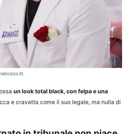
nabruzzo.it)
dossa
un look total black, con felpa e una
ca e cravatta come il suo legale, ma nulla di
rnato in tribunale non piace