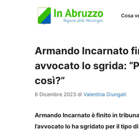
Vai
Cosa v
al
contenuto
Armando Incarnato fini
avvocato lo sgrida: “P
così?”
6 Dicembre 2023
di
Valentina Giungati
Armando Incarnato è finito in tribunal
l’avvocato lo ha sgridato per il tipo 