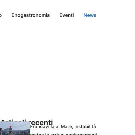
o
Enogastronomia
Eventi
News
Articoli recenti
Francavilla al Mare, instabilità
meteo in arrivo: aggiornamenti