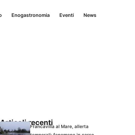
o
Enogastronomia
Eventi
News
Articoli recenti
Francavilla al Mare, allerta
temporali: fenomeno in corso