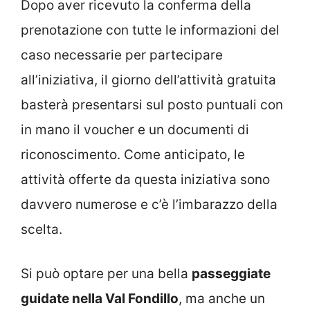
Dopo aver ricevuto la conferma della
prenotazione con tutte le informazioni del
caso necessarie per partecipare
all’iniziativa, il giorno dell’attività gratuita
basterà presentarsi sul posto puntuali con
in mano il voucher e un documenti di
riconoscimento. Come anticipato, le
attività offerte da questa iniziativa sono
davvero numerose e c’è l’imbarazzo della
scelta.
Si può optare per una bella
passeggiate
guidate nella Val Fondillo
, ma anche un