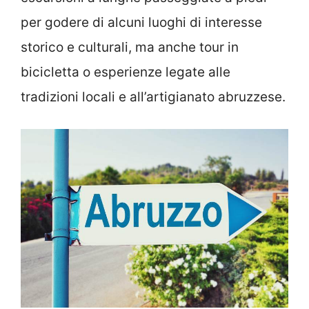
per godere di alcuni luoghi di interesse
storico e culturali, ma anche tour in
bicicletta o esperienze legate alle
tradizioni locali e all’artigianato abruzzese.