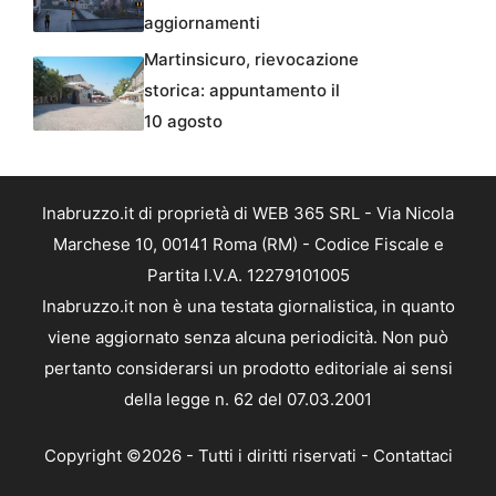
aggiornamenti
Martinsicuro, rievocazione
storica: appuntamento il
10 agosto
Inabruzzo.it di proprietà di WEB 365 SRL - Via Nicola
Marchese 10, 00141 Roma (RM) - Codice Fiscale e
Partita I.V.A. 12279101005
Inabruzzo.it non è una testata giornalistica, in quanto
viene aggiornato senza alcuna periodicità. Non può
pertanto considerarsi un prodotto editoriale ai sensi
della legge n. 62 del 07.03.2001
Copyright ©2026 - Tutti i diritti riservati -
Contattaci