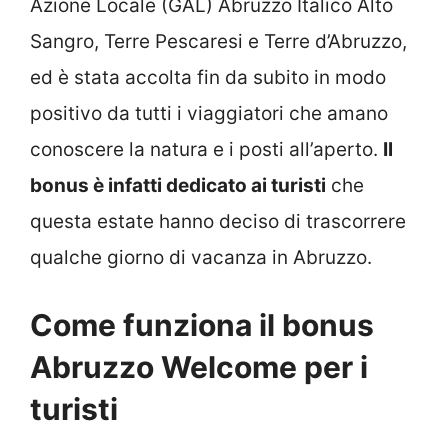
Azione Locale (GAL) Abruzzo Italico Alto
Sangro, Terre Pescaresi e Terre d’Abruzzo,
ed è stata accolta fin da subito in modo
positivo da tutti i viaggiatori che amano
conoscere la natura e i posti all’aperto.
Il
bonus è infatti dedicato ai turisti
che
questa estate hanno deciso di trascorrere
qualche giorno di vacanza in Abruzzo.
Come funziona il bonus
Abruzzo Welcome per i
turisti