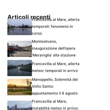
Articoli recenti
Francavilla al Mare, allerta
temporali: fenomeno in
corso
Montesilvano,
inaugurazione dell’opera
‘Meraviglia’ alla stazione
Francavilla al Mare, allerta
meteo: temporali in arrivo
Manoppello, Solennità del
Volto Santo:
appuntamento il 6 agosto
Francavilla al Mare,
instabilità meteo in arrivo: