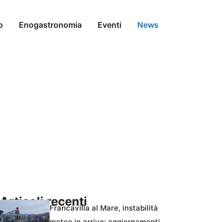
o
Enogastronomia
Eventi
News
Articoli recenti
Francavilla al Mare, instabilità
meteo in arrivo: aggiornamenti