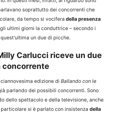
o. In questi mesi, infatti, al riguardo sono
parlavano soprattutto dei concorrenti che
icolare, da tempo si vocifera
della presenza
egli ultimi giorni la conduttrice – secondo i
quest’ultima un due di picche.
 Milly Carlucci riceve un due
a concorrente
diciannovesima edizione di
Ballando con le
già parlando dei possibili concorrenti. Sono
o dello spettacolo e della televisione, anche
 particolare si è parlato con insistenza
della