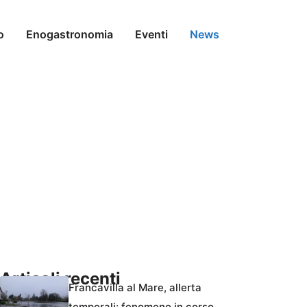
o
Enogastronomia
Eventi
News
Articoli recenti
Francavilla al Mare, allerta
temporali: fenomeno in corso