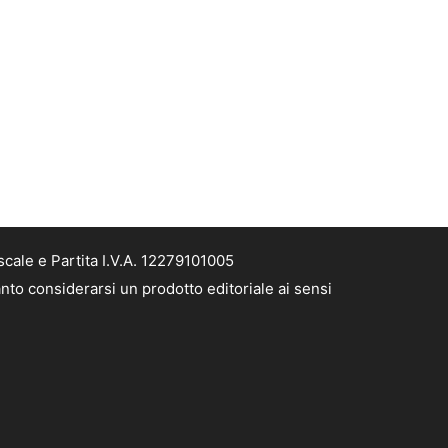
cale e Partita I.V.A. 12279101005
nto considerarsi un prodotto editoriale ai sensi