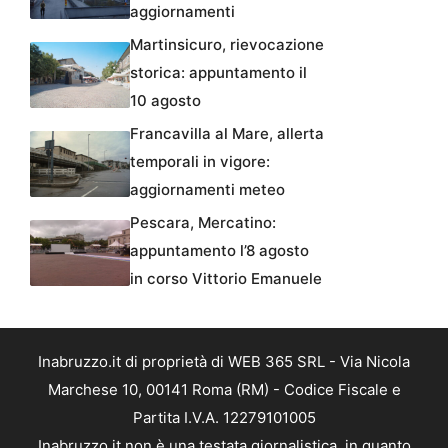
aggiornamenti
Martinsicuro, rievocazione
storica: appuntamento il
10 agosto
Francavilla al Mare, allerta
temporali in vigore:
aggiornamenti meteo
Pescara, Mercatino:
appuntamento l’8 agosto
in corso Vittorio Emanuele
Inabruzzo.it di proprietà di WEB 365 SRL - Via Nicola
Marchese 10, 00141 Roma (RM) - Codice Fiscale e
Partita I.V.A. 12279101005
Inabruzzo.it non è una testata giornalistica, in quanto