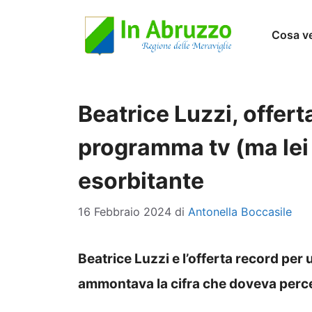
Vai
Cosa v
al
contenuto
Beatrice Luzzi, offert
programma tv (ma lei d
esorbitante
16 Febbraio 2024
di
Antonella Boccasile
Beatrice Luzzi e l’offerta record pe
ammontava la cifra che doveva perc