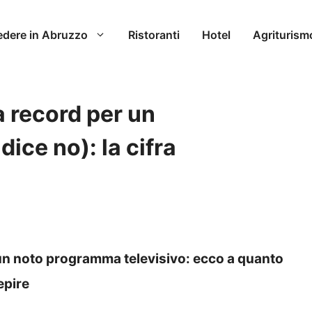
edere in Abruzzo
Ristoranti
Hotel
Agriturism
a record per un
ice no): la cifra
r un noto programma televisivo: ecco a quanto
epire