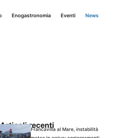
o
Enogastronomia
Eventi
News
Articoli recenti
Francavilla al Mare, instabilità
meteo in arrivo: aggiornamenti