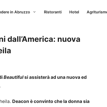
edere in Abruzzo
Ristoranti
Hotel
Agriturism
oni dall’America: nuova
eila
di
Beautiful
si assisterà ad una nuova ed
.
Sheila.
Deacon è convinto che la donna sia