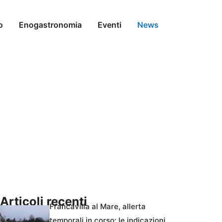
o
Enogastronomia
Eventi
News
Articoli recenti
Francavilla al Mare, allerta
temporali in corso: le indicazioni