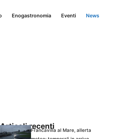
o
Enogastronomia
Eventi
News
Articoli recenti
Francavilla al Mare, allerta
meteo: temporali in arrivo