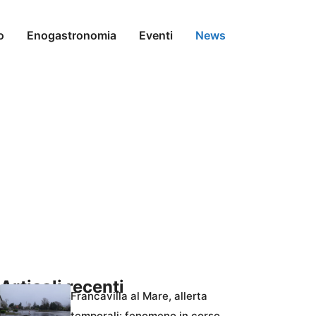
o
Enogastronomia
Eventi
News
Articoli recenti
Francavilla al Mare, allerta
temporali: fenomeno in corso