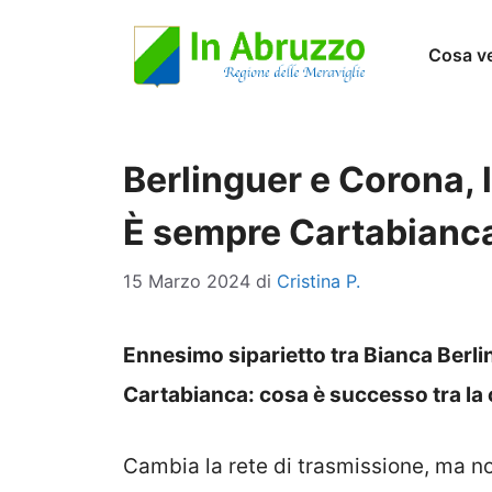
Vai
Cosa v
al
contenuto
Berlinguer e Corona, l
È sempre Cartabianca
15 Marzo 2024
di
Cristina P.
Ennesimo siparietto tra Bianca Berl
Cartabianca: cosa è successo tra la c
Cambia la rete di trasmissione, ma n