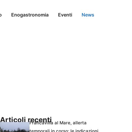
o
Enogastronomia
Eventi
News
Articoli recenti
Francavilla al Mare, allerta
temporali in corso: le indicazioni