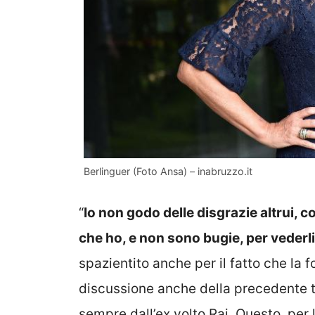
Berlinguer (Foto Ansa) – inabruzzo.it
“
Io non godo delle disgrazie altrui, c
che ho, e non sono bugie, per vederli
spazientito anche per il fatto che la 
discussione anche della precedente 
sempre dall’ex volto Rai. Questo, per l