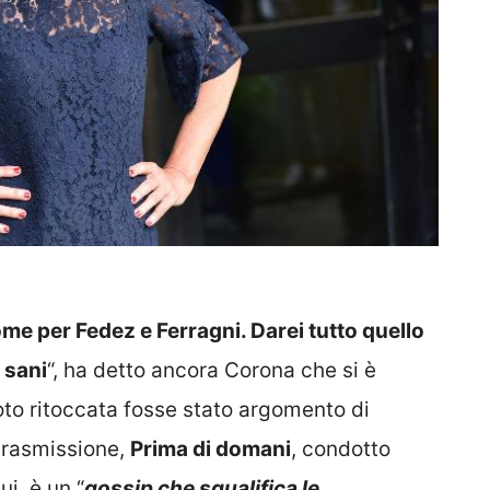
ome per Fedez e Ferragni. Darei tutto quello
 sani
“, ha detto ancora Corona che si è
foto ritoccata fosse stato argomento di
trasmissione,
Prima di domani
, condotto
ui, è un “
gossip che squalifica le