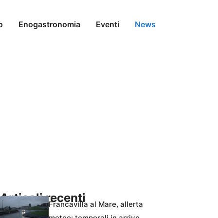
o
Enogastronomia
Eventi
News
Articoli recenti
Francavilla al Mare, allerta
meteo: temporali in arrivo