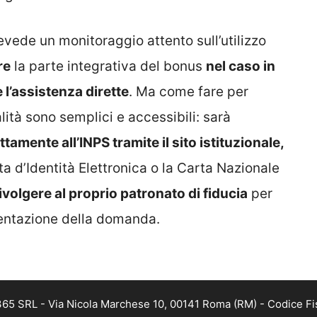
evede un monitoraggio attento sull’utilizzo
re
la parte integrativa del bonus
nel caso in
 l’assistenza dirette
. Ma come fare per
tà sono semplici e accessibili: sarà
amente all’INPS tramite il sito istituzionale,
ta d’Identità Elettronica o la Carta Nazionale
ivolgere al proprio patronato di fiducia
per
sentazione della domanda.
 365 SRL - Via Nicola Marchese 10, 00141 Roma (RM) - Codice Fis