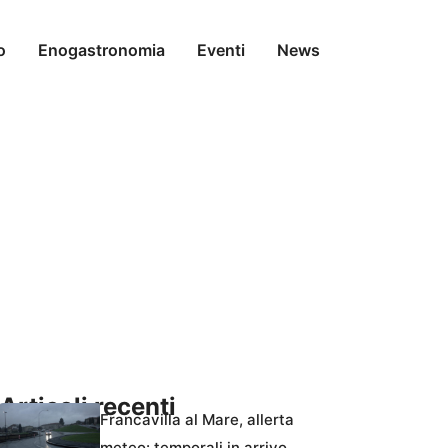
o
Enogastronomia
Eventi
News
Articoli recenti
Francavilla al Mare, allerta
meteo: temporali in arrivo