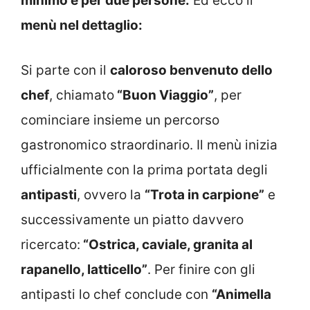
minimo è per due persone.
Ed ecco il
menù nel dettaglio:
Si parte con il
caloroso benvenuto dello
chef
, chiamato
“Buon Viaggio”
, per
cominciare insieme un percorso
gastronomico straordinario. Il menù inizia
ufficialmente con la prima portata degli
antipasti
, ovvero la
“Trota in carpione”
e
successivamente un piatto davvero
ricercato:
“Ostrica, caviale, granita al
rapanello, latticello”
. Per finire con gli
antipasti lo chef conclude con
“Animella