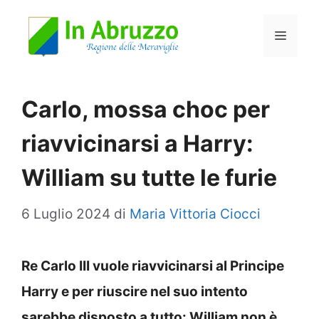
Vai
Menu
al
contenuto
Carlo, mossa choc per
riavvicinarsi a Harry:
William su tutte le furie
6 Luglio 2024
di
Maria Vittoria Ciocci
Re Carlo III vuole riavvicinarsi al Principe
Harry e per riuscire nel suo intento
sarebbe disposto a tutto: William non è