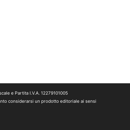
cale e Partita I.V.A. 12279101005
nto considerarsi un prodotto editoriale ai sensi