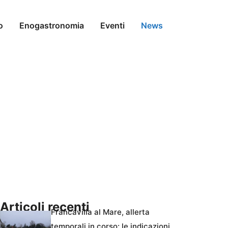
o
Enogastronomia
Eventi
News
Articoli recenti
Francavilla al Mare, allerta
temporali in corso: le indicazioni