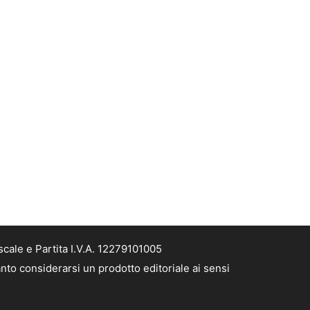
cale e Partita I.V.A. 12279101005
nto considerarsi un prodotto editoriale ai sensi