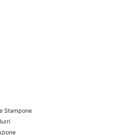
pe Stampone
urri
azione