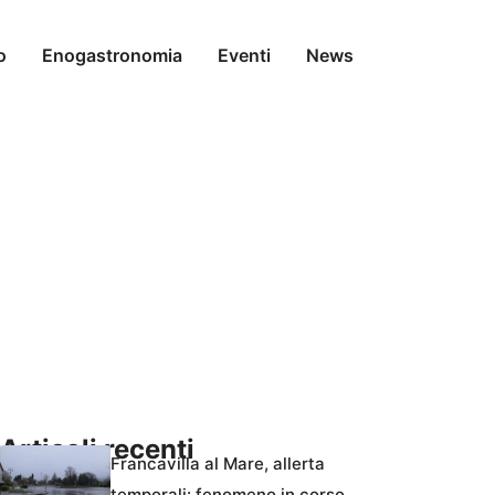
o
Enogastronomia
Eventi
News
Articoli recenti
Francavilla al Mare, allerta
temporali: fenomeno in corso