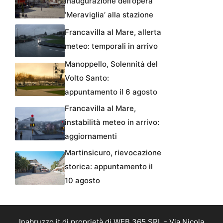
inaugurazione dell’opera
‘Meraviglia’ alla stazione
Francavilla al Mare, allerta
meteo: temporali in arrivo
Manoppello, Solennità del
Volto Santo:
appuntamento il 6 agosto
Francavilla al Mare,
instabilità meteo in arrivo:
aggiornamenti
Martinsicuro, rievocazione
storica: appuntamento il
10 agosto
Inabruzzo.it di proprietà di WEB 365 SRL - Via Nicola