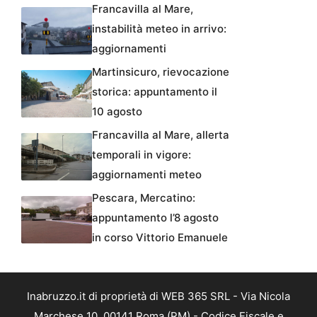
Francavilla al Mare,
instabilità meteo in arrivo:
aggiornamenti
Martinsicuro, rievocazione
storica: appuntamento il
10 agosto
Francavilla al Mare, allerta
temporali in vigore:
aggiornamenti meteo
Pescara, Mercatino:
appuntamento l’8 agosto
in corso Vittorio Emanuele
Inabruzzo.it di proprietà di WEB 365 SRL - Via Nicola
Marchese 10, 00141 Roma (RM) - Codice Fiscale e