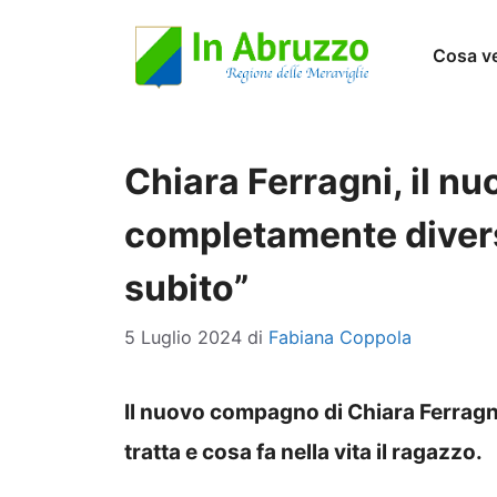
Vai
Cosa v
al
contenuto
Chiara Ferragni, il 
completamente divers
subito”
5 Luglio 2024
di
Fabiana Coppola
Il nuovo compagno di Chiara Ferragni
tratta e cosa fa nella vita il ragazzo.