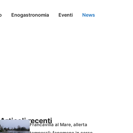
o
Enogastronomia
Eventi
News
Articoli recenti
Francavilla al Mare, allerta
temporali: fenomeno in corso