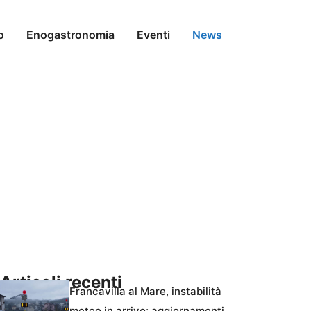
o
Enogastronomia
Eventi
News
Articoli recenti
Francavilla al Mare, instabilità
meteo in arrivo: aggiornamenti