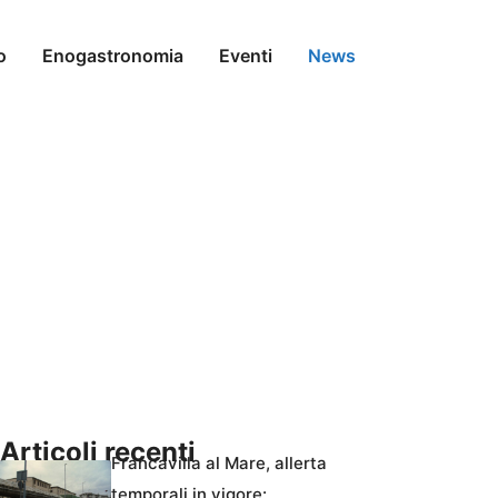
o
Enogastronomia
Eventi
News
Articoli recenti
Francavilla al Mare, allerta
temporali in vigore: