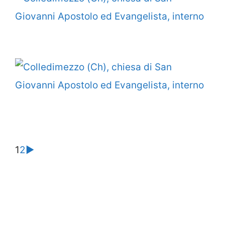
1
2
►