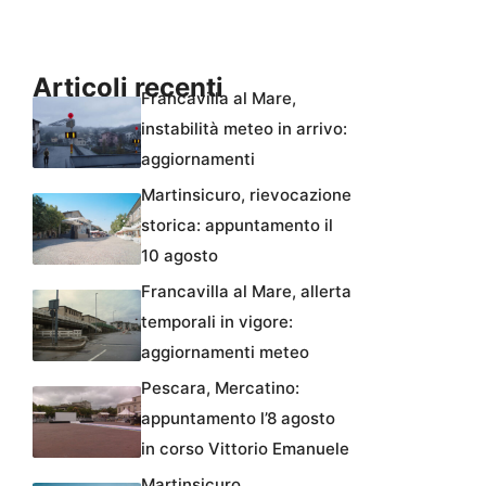
Articoli recenti
Francavilla al Mare,
instabilità meteo in arrivo:
aggiornamenti
Martinsicuro, rievocazione
storica: appuntamento il
10 agosto
Francavilla al Mare, allerta
temporali in vigore:
aggiornamenti meteo
Pescara, Mercatino:
appuntamento l’8 agosto
in corso Vittorio Emanuele
Martinsicuro,