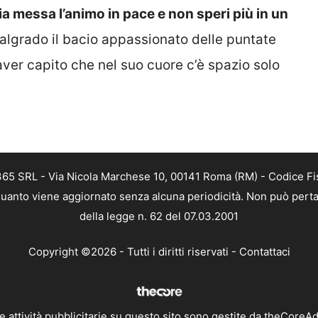
sia messa l’animo in pace e non speri più in un
algrado il bacio appassionato delle puntate
er capito che nel suo cuore c’è spazio solo
 365 SRL - Via Nicola Marchese 10, 00141 Roma (RM) - Codice Fis
n quanto viene aggiornato senza alcuna periodicità. Non può perta
della legge n. 62 del 07.03.2001
Copyright ©2026 - Tutti i diritti riservati -
Contattaci
e attività pubblicitarie su questo sito sono gestite da theCoreA