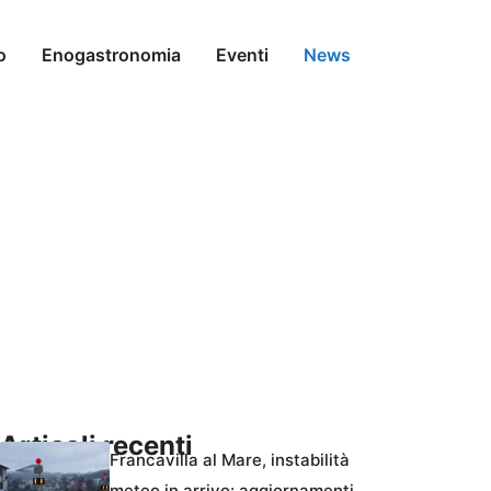
o
Enogastronomia
Eventi
News
Articoli recenti
Francavilla al Mare, instabilità
meteo in arrivo: aggiornamenti