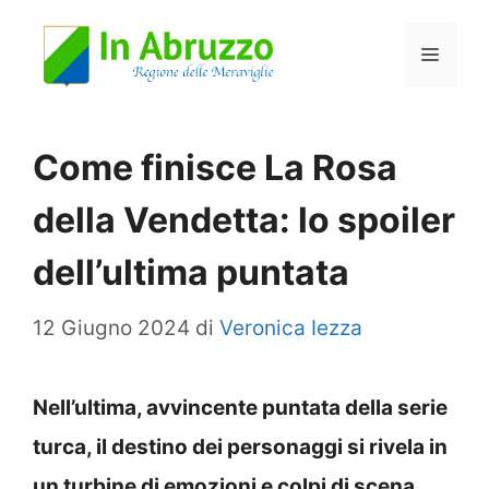
Vai
Menu
al
contenuto
Come finisce La Rosa
della Vendetta: lo spoiler
dell’ultima puntata
12 Giugno 2024
di
Veronica Iezza
Nell’ultima, avvincente puntata della serie
turca, il destino dei personaggi si rivela in
un turbine di emozioni e colpi di scena.