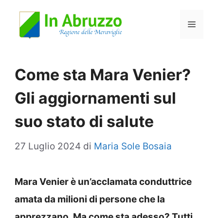
Vai
Menu
al
contenuto
Come sta Mara Venier?
Gli aggiornamenti sul
suo stato di salute
27 Luglio 2024
di
Maria Sole Bosaia
Mara Venier è un’acclamata conduttrice
amata da milioni di persone che la
apprezzano. Ma come sta adesso? Tutti