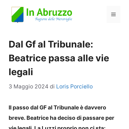
Vai
Menu
al
contenuto
Dal Gf al Tribunale:
Beatrice passa alle vie
legali
3 Maggio 2024
di
Loris Porciello
Il passo dal GF al Tribunale è davvero
breve. Beatrice ha deciso di passare per
vie legali. La Luzzi proprio non ci sta: