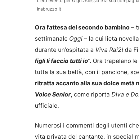
Lieto evento per Gigi D’Alessio e la sua compagn
inabruzzo.it
Ora l’attesa del secondo bambino
– t
settimanale
Oggi
– la cui lieta novel
durante un’ospitata a
Viva Rai2!
da Fio
figli li faccio tutti io
“. Ora trapelano le
tutta la sua beltà, con il pancione, 
ritratta accanto alla sua dolce metà 
Voice Senior
, come riporta
Diva e D
ufficiale.
Numerosi i commenti degli utenti che 
vita privata del cantante, in special 