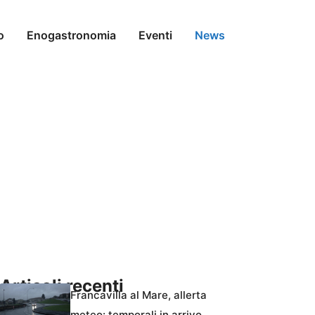
o
Enogastronomia
Eventi
News
Articoli recenti
Francavilla al Mare, allerta
meteo: temporali in arrivo