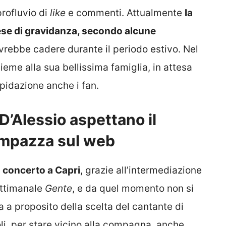
rofluvio di
like
e commenti. Attualmente
la
ese di gravidanza, secondo alcune
vrebbe cadere durante il periodo estivo. Nel
eme alla sua bellissima famiglia, in attesa
epidazione anche i fan.
D’Alessio aspettano il
 impazza sul web
n concerto a Capri
, grazie all’intermediazione
ettimanale
Gente
, e da quel momento non si
era a proposito della scelta del cantante di
li, per stare vicino alla compagna, anche