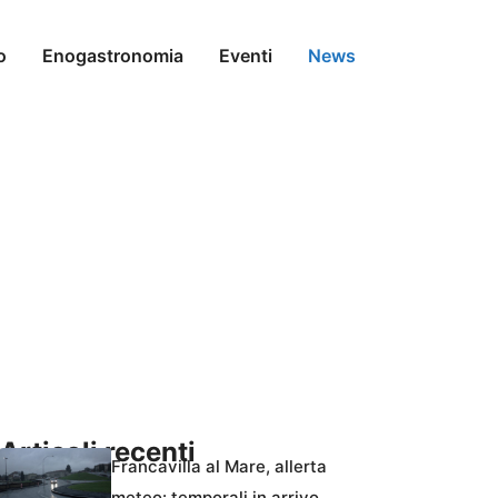
o
Enogastronomia
Eventi
News
Articoli recenti
Francavilla al Mare, allerta
meteo: temporali in arrivo