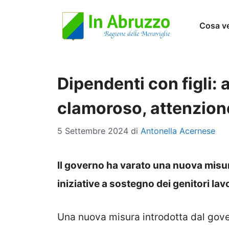
Vai
Cosa v
al
contenuto
Dipendenti con figli: 
clamoroso, attenzion
5 Settembre 2024
di
Antonella Acernese
Il governo ha varato una nuova misura
iniziative a sostegno dei genitori lav
Una nuova misura introdotta dal gover