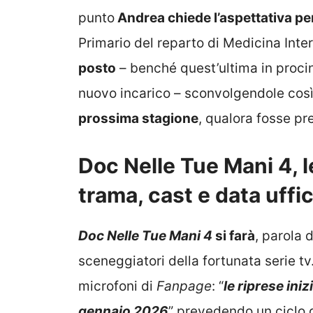
punto
Andrea chiede l’aspettativa per
Primario del reparto di Medicina Inte
posto
– benché quest’ultima in procint
nuovo incarico – sconvolgendole così 
prossima stagione
, qualora fosse pr
Doc Nelle Tue Mani 4, l
trama, cast e data uffic
Doc Nelle Tue Mani 4
si farà
, parola 
sceneggiatori della fortunata serie t
microfoni di
Fanpage
: “
le riprese in
gennaio 2026
” prevedendo un ciclo 