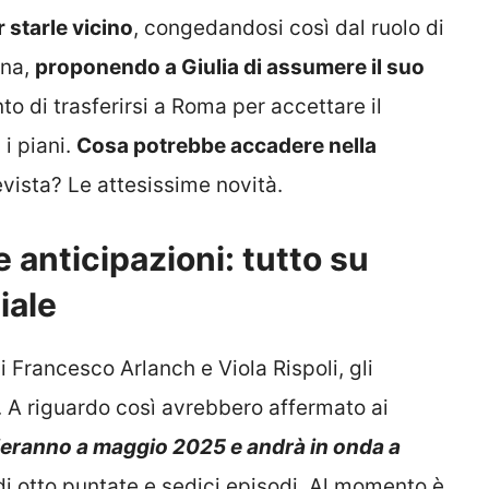
 starle vicino
, congedandosi così dal ruolo di
rna,
proponendo a Giulia di assumere il suo
o di trasferirsi a Roma per accettare il
i piani.
Cosa potrebbe accadere nella
evista? Le attesissime novità.
e anticipazioni: tutto su
iale
di Francesco Arlanch e Viola Rispoli, gli
v. A riguardo così avrebbero affermato ai
izieranno a maggio 2025 e andrà in onda a
di otto puntate e sedici episodi. Al momento è