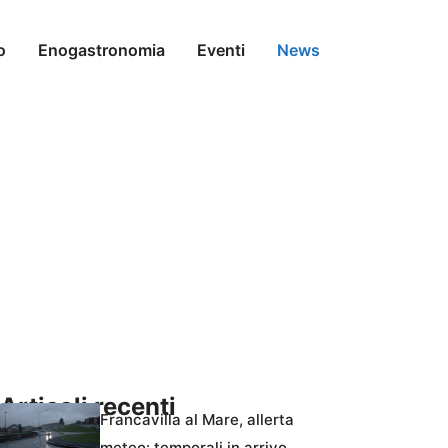
o
Enogastronomia
Eventi
News
Articoli recenti
Francavilla al Mare, allerta
meteo: temporali in arrivo